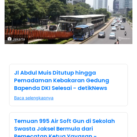
Jakarta
Jl Abdul Muis Ditutup hingga
Pemadaman Kebakaran Gedung
Bapenda DKI Selesai - detikNews
Baca selengkapnya
Temuan 995 Air Soft Gun di Sekolah
Swasta Jaksel Bermula dari
Pemecatan Ketua Yayasan -