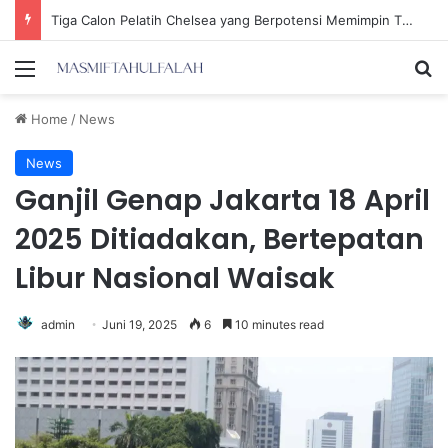
Ria Ricis Mengaku Operasi Hidung karena Sinusitis, Tompi: Belum Tentu Tidak Benar!
Menu
Se
Home
/
News
News
Ganjil Genap Jakarta 18 April
2025 Ditiadakan, Bertepatan
Libur Nasional Waisak
admin
Juni 19, 2025
6
10 minutes read