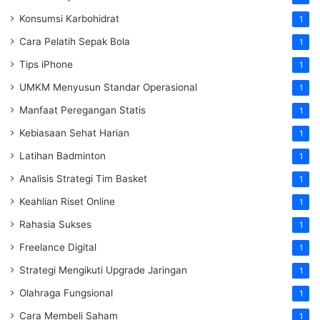
Konsumsi Karbohidrat
1
Cara Pelatih Sepak Bola
1
Tips iPhone
1
UMKM Menyusun Standar Operasional
1
Manfaat Peregangan Statis
1
Kebiasaan Sehat Harian
1
Latihan Badminton
1
Analisis Strategi Tim Basket
1
Keahlian Riset Online
1
Rahasia Sukses
1
Freelance Digital
1
Strategi Mengikuti Upgrade Jaringan
1
Olahraga Fungsional
1
Cara Membeli Saham
1