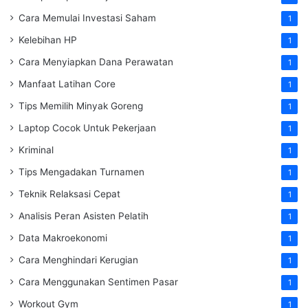
Cara Memulai Investasi Saham
1
Kelebihan HP
1
Cara Menyiapkan Dana Perawatan
1
Manfaat Latihan Core
1
Tips Memilih Minyak Goreng
1
Laptop Cocok Untuk Pekerjaan
1
Kriminal
1
Tips Mengadakan Turnamen
1
Teknik Relaksasi Cepat
1
Analisis Peran Asisten Pelatih
1
Data Makroekonomi
1
Cara Menghindari Kerugian
1
Cara Menggunakan Sentimen Pasar
1
Workout Gym
1