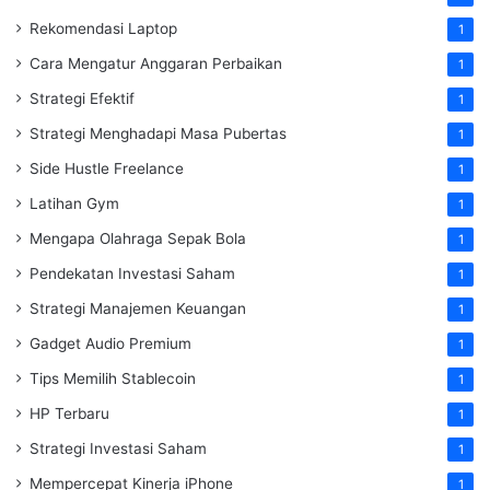
Rekomendasi Laptop
1
Cara Mengatur Anggaran Perbaikan
1
Strategi Efektif
1
Strategi Menghadapi Masa Pubertas
1
Side Hustle Freelance
1
Latihan Gym
1
Mengapa Olahraga Sepak Bola
1
Pendekatan Investasi Saham
1
Strategi Manajemen Keuangan
1
Gadget Audio Premium
1
Tips Memilih Stablecoin
1
HP Terbaru
1
Strategi Investasi Saham
1
Mempercepat Kinerja iPhone
1