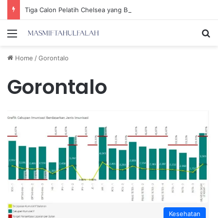
Tiga Calon Pelatih Chelsea yang Berpotensi Memimpin Tim di Musim Depan
Menu
Se
Home
/
Gorontalo
Gorontalo
Kesehatan