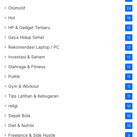
Otomotif
24
Hot
18
HP & Gadget Terbaru
12
Gaya Hidup Sehat
12
Rekomendasi Laptop / PC
12
Investasi & Saham
12
Olahraga & Fitness
12
Politik
11
Gym & Workout
11
Tips Latihan & Kebugaran
11
religi
10
Sepak Bola
10
Diet & Nutrisi
10
Freelance & Side Hustle
9