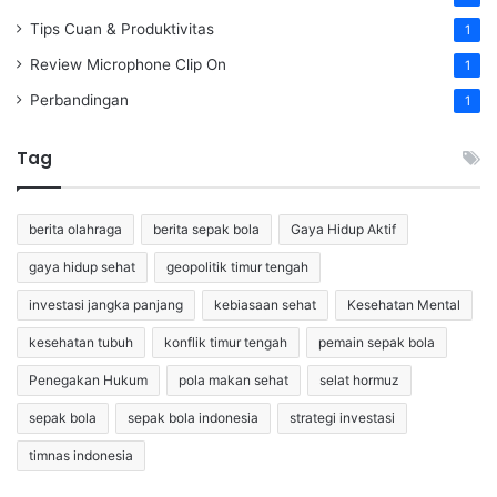
Tips Cuan & Produktivitas
1
Review Microphone Clip On
1
Perbandingan
1
Tag
berita olahraga
berita sepak bola
Gaya Hidup Aktif
gaya hidup sehat
geopolitik timur tengah
investasi jangka panjang
kebiasaan sehat
Kesehatan Mental
kesehatan tubuh
konflik timur tengah
pemain sepak bola
Penegakan Hukum
pola makan sehat
selat hormuz
sepak bola
sepak bola indonesia
strategi investasi
timnas indonesia