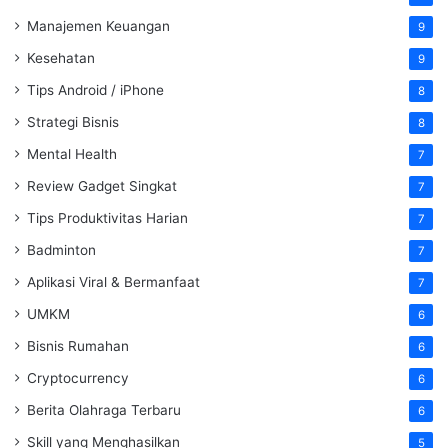
Manajemen Keuangan
9
Kesehatan
9
Tips Android / iPhone
8
Strategi Bisnis
8
Mental Health
7
Review Gadget Singkat
7
Tips Produktivitas Harian
7
Badminton
7
Aplikasi Viral & Bermanfaat
7
UMKM
6
Bisnis Rumahan
6
Cryptocurrency
6
Berita Olahraga Terbaru
6
Skill yang Menghasilkan
5