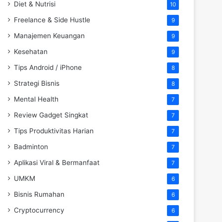
Diet & Nutrisi
10
Freelance & Side Hustle
9
Manajemen Keuangan
9
Kesehatan
9
Tips Android / iPhone
8
Strategi Bisnis
8
Mental Health
7
Review Gadget Singkat
7
Tips Produktivitas Harian
7
Badminton
7
Aplikasi Viral & Bermanfaat
7
UMKM
6
Bisnis Rumahan
6
Cryptocurrency
6