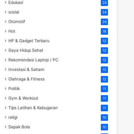
Edukasi
24
sosial
24
Otomotif
24
Hot
18
HP & Gadget Terbaru
12
Gaya Hidup Sehat
12
Rekomendasi Laptop / PC
12
Investasi & Saham
12
Olahraga & Fitness
12
Politik
11
Gym & Workout
11
Tips Latihan & Kebugaran
11
religi
10
Sepak Bola
10