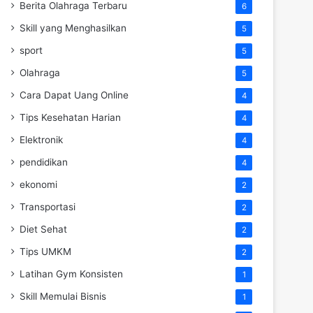
Berita Olahraga Terbaru
6
Skill yang Menghasilkan
5
sport
5
Olahraga
5
Cara Dapat Uang Online
4
Tips Kesehatan Harian
4
Elektronik
4
pendidikan
4
ekonomi
2
Transportasi
2
Diet Sehat
2
Tips UMKM
2
Latihan Gym Konsisten
1
Skill Memulai Bisnis
1