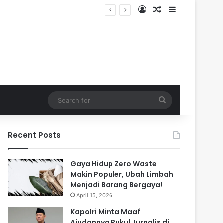
Log In
Random Article
Sidebar
Search
for
Recent Posts
Gaya Hidup Zero Waste
Makin Populer, Ubah Limbah
Menjadi Barang Bergaya!
April 15, 2026
Kapolri Minta Maaf
Ajudannya Pukul Jurnalis di