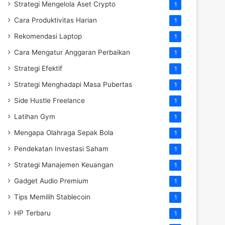
Strategi Mengelola Aset Crypto
1
Cara Produktivitas Harian
1
Rekomendasi Laptop
1
Cara Mengatur Anggaran Perbaikan
1
Strategi Efektif
1
Strategi Menghadapi Masa Pubertas
1
Side Hustle Freelance
1
Latihan Gym
1
Mengapa Olahraga Sepak Bola
1
Pendekatan Investasi Saham
1
Strategi Manajemen Keuangan
1
Gadget Audio Premium
1
Tips Memilih Stablecoin
1
HP Terbaru
1