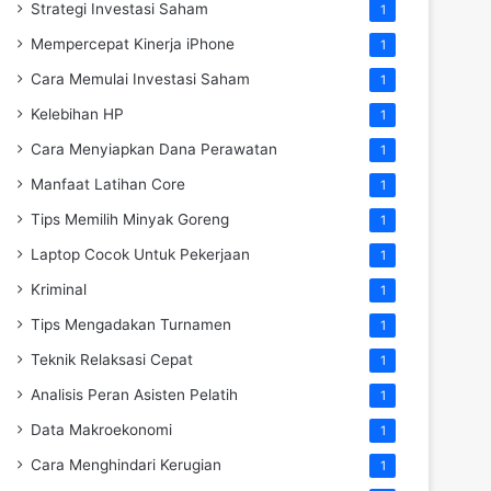
Strategi Investasi Saham
1
Mempercepat Kinerja iPhone
1
Cara Memulai Investasi Saham
1
Kelebihan HP
1
Cara Menyiapkan Dana Perawatan
1
Manfaat Latihan Core
1
Tips Memilih Minyak Goreng
1
Laptop Cocok Untuk Pekerjaan
1
Kriminal
1
Tips Mengadakan Turnamen
1
Teknik Relaksasi Cepat
1
Analisis Peran Asisten Pelatih
1
Data Makroekonomi
1
Cara Menghindari Kerugian
1