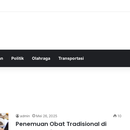
elatih Chelsea yang Berpotensi Memimpin Tim di Musim Depan
an
Politik
Olahraga
Transportasi
admin
Mei 26, 2025
10
Penemuan Obat Tradisional di