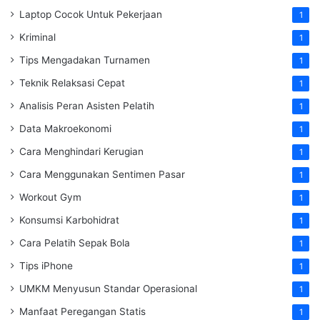
Laptop Cocok Untuk Pekerjaan
1
Kriminal
1
Tips Mengadakan Turnamen
1
Teknik Relaksasi Cepat
1
Analisis Peran Asisten Pelatih
1
Data Makroekonomi
1
Cara Menghindari Kerugian
1
Cara Menggunakan Sentimen Pasar
1
Workout Gym
1
Konsumsi Karbohidrat
1
Cara Pelatih Sepak Bola
1
Tips iPhone
1
UMKM Menyusun Standar Operasional
1
Manfaat Peregangan Statis
1