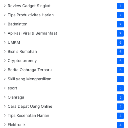
Review Gadget Singkat
7
Tips Produktivitas Harian
7
Badminton
7
Aplikasi Viral & Bermanfaat
7
UMKM
6
Bisnis Rumahan
6
Cryptocurrency
6
Berita Olahraga Terbaru
6
Skill yang Menghasilkan
5
sport
5
Olahraga
5
Cara Dapat Uang Online
4
Tips Kesehatan Harian
4
Elektronik
4