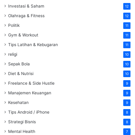
Investasi & Saham
12
Olahraga & Fitness
12
Politik
11
Gym & Workout
11
Tips Latihan & Kebugaran
11
religi
10
Sepak Bola
10
Diet & Nutrisi
10
Freelance & Side Hustle
9
Manajemen Keuangan
9
Kesehatan
9
Tips Android / iPhone
8
Strategi Bisnis
8
Mental Health
7