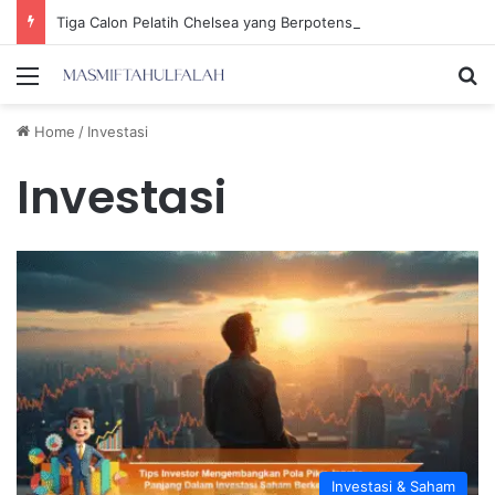
Tiga Calon Pelatih Chelsea yang Berpotensi Memimpin Tim di Musim Depan
Menu
Se
Home
/
Investasi
Investasi
Investasi & Saham