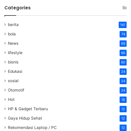
Categories
berita
141
bola
74
News
69
lifestyle
66
bisnis
60
Edukasi
24
sosial
24
Otomotif
24
Hot
18
HP & Gadget Terbaru
12
Gaya Hidup Sehat
12
Rekomendasi Laptop / PC
12