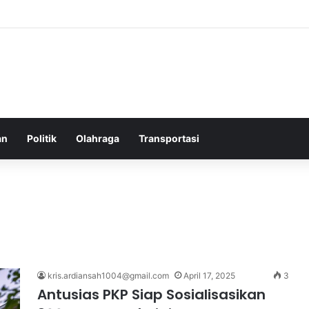
elatih Chelsea yang Berpotensi Memimpin Tim di Musim Depan
an
Politik
Olahraga
Transportasi
kris.ardiansah1004@gmail.com
April 17, 2025
3
Antusias PKP Siap Sosialisasikan