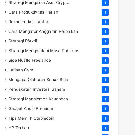
Strategi Mengelola Aset Crypto
1
Cara Produktivitas Harian
1
Rekomendasi Laptop
1
Cara Mengatur Anggaran Perbaikan
1
Strategi Efektif
1
Strategi Menghadapi Masa Pubertas
1
Side Hustle Freelance
1
Latihan Gym
1
Mengapa Olahraga Sepak Bola
1
Pendekatan Investasi Saham
1
Strategi Manajemen Keuangan
1
Gadget Audio Premium
1
Tips Memilih Stablecoin
1
HP Terbaru
1