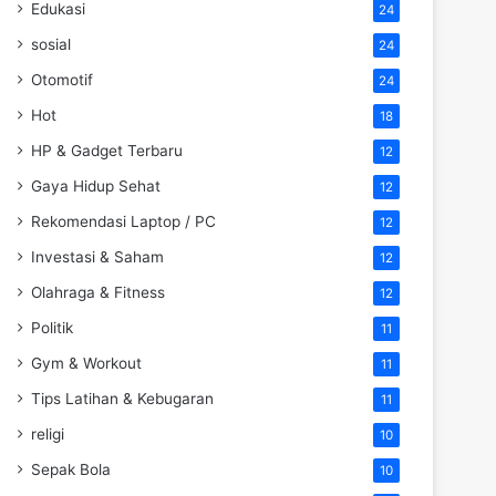
Edukasi
24
sosial
24
Otomotif
24
Hot
18
HP & Gadget Terbaru
12
Gaya Hidup Sehat
12
Rekomendasi Laptop / PC
12
Investasi & Saham
12
Olahraga & Fitness
12
Politik
11
Gym & Workout
11
Tips Latihan & Kebugaran
11
religi
10
Sepak Bola
10