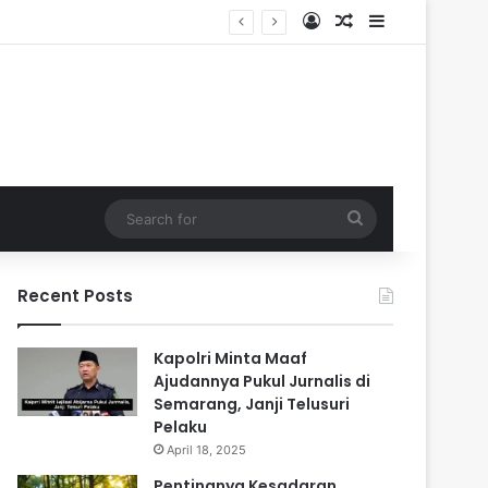
Log In
Random Article
Sidebar
Search
for
Recent Posts
Kapolri Minta Maaf
Ajudannya Pukul Jurnalis di
Semarang, Janji Telusuri
Pelaku
April 18, 2025
Pentingnya Kesadaran