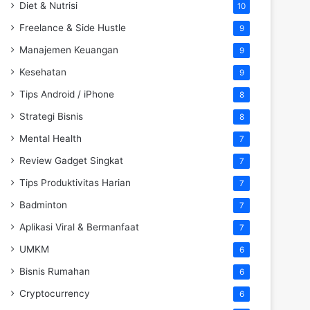
Diet & Nutrisi
10
Freelance & Side Hustle
9
Manajemen Keuangan
9
Kesehatan
9
Tips Android / iPhone
8
Strategi Bisnis
8
Mental Health
7
Review Gadget Singkat
7
Tips Produktivitas Harian
7
Badminton
7
Aplikasi Viral & Bermanfaat
7
UMKM
6
Bisnis Rumahan
6
Cryptocurrency
6