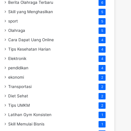
Berita Olahraga Terbaru
6
Skill yang Menghasilkan
5
sport
5
Olahraga
5
Cara Dapat Uang Online
4
Tips Kesehatan Harian
4
Elektronik
4
pendidikan
4
ekonomi
2
Transportasi
2
Diet Sehat
2
Tips UMKM
2
Latihan Gym Konsisten
1
Skill Memulai Bisnis
1