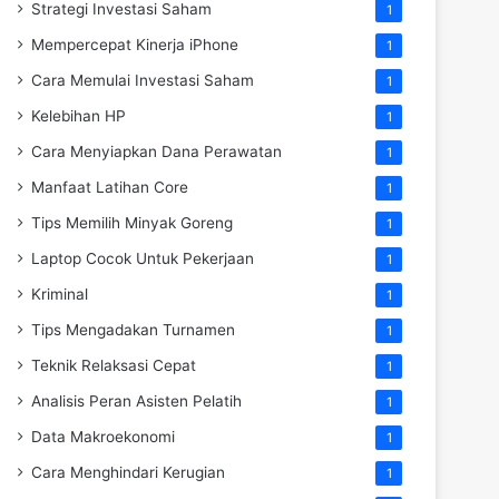
Strategi Investasi Saham
1
Mempercepat Kinerja iPhone
1
Cara Memulai Investasi Saham
1
Kelebihan HP
1
Cara Menyiapkan Dana Perawatan
1
Manfaat Latihan Core
1
Tips Memilih Minyak Goreng
1
Laptop Cocok Untuk Pekerjaan
1
Kriminal
1
Tips Mengadakan Turnamen
1
Teknik Relaksasi Cepat
1
Analisis Peran Asisten Pelatih
1
Data Makroekonomi
1
Cara Menghindari Kerugian
1