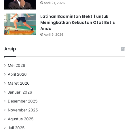
April 21, 2026
Latihan Badminton Efektif untuk
Meningkatkan Kekuatan Otot Betis
Anda
April 9, 2026
Arsip
Mei 2026
April 2026
Maret 2026
Januari 2026
Desember 2025
November 2025
Agustus 2025
Juli 2025