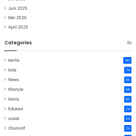
Juni 2025
Mei 2025
April 2025
Categories
berita
141
bola
74
News
69
lifestyle
66
bisnis
60
Edukasi
24
sosial
24
Otomotif
24