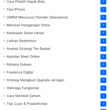
Cara Pelatih Sepak Bola
1
Tips iPhone
1
UMKM Menyusun Standar Operasional
1
Manfaat Peregangan Statis
1
Kebiasaan Sehat Harian
1
Latihan Badminton
1
Analisis Strategi Tim Basket
1
Keahlian Riset Online
1
Rahasia Sukses
1
Freelance Digital
1
Strategi Mengikuti Upgrade Jaringan
1
Olahraga Fungsional
1
Cara Membeli Saham
1
Tips Cuan & Produktivitas
1