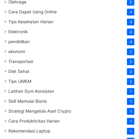
Olahraga
5
Cara Dapat Uang Online
4
Tips Kesehatan Harian
4
Elektronik
4
pendidikan
4
ekonomi
2
Transportasi
2
Diet Sehat
2
Tips UMKM
2
Latihan Gym Konsisten
1
Skill Memulai Bisnis
1
Strategi Mengelola Aset Crypto
1
Cara Produktivitas Harian
1
Rekomendasi Laptop
1