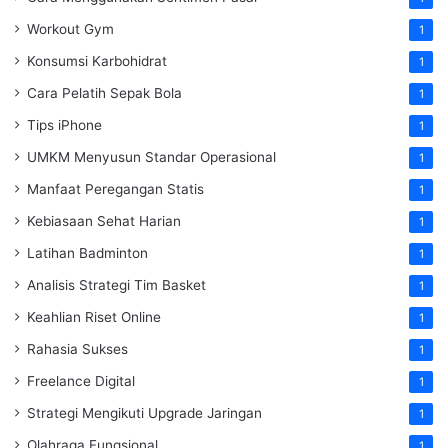
Workout Gym
1
Konsumsi Karbohidrat
1
Cara Pelatih Sepak Bola
1
Tips iPhone
1
UMKM Menyusun Standar Operasional
1
Manfaat Peregangan Statis
1
Kebiasaan Sehat Harian
1
Latihan Badminton
1
Analisis Strategi Tim Basket
1
Keahlian Riset Online
1
Rahasia Sukses
1
Freelance Digital
1
Strategi Mengikuti Upgrade Jaringan
1
Olahraga Fungsional
1