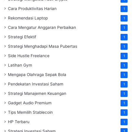
Cara Produktivitas Harian
1
Rekomendasi Laptop
1
Cara Mengatur Anggaran Perbaikan
1
Strategi Efektif
1
Strategi Menghadapi Masa Pubertas
1
Side Hustle Freelance
1
Latihan Gym
1
Mengapa Olahraga Sepak Bola
1
Pendekatan Investasi Saham
1
Strategi Manajemen Keuangan
1
Gadget Audio Premium
1
Tips Memilih Stablecoin
1
HP Terbaru
1
Strategi Investasi Saham
1