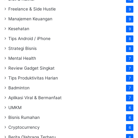
Freelance & Side Hustle
9
Manajemen Keuangan
9
Kesehatan
9
Tips Android / iPhone
8
Strategi Bisnis
8
Mental Health
7
Review Gadget Singkat
7
Tips Produktivitas Harian
7
Badminton
7
Aplikasi Viral & Bermanfaat
7
UMKM
6
Bisnis Rumahan
6
Cryptocurrency
6
Berita Olahraga Terbaru
6