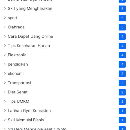
Skill yang Menghasilkan
5
sport
5
Olahraga
5
Cara Dapat Uang Online
4
Tips Kesehatan Harian
4
Elektronik
4
pendidikan
4
ekonomi
2
Transportasi
2
Diet Sehat
2
Tips UMKM
2
Latihan Gym Konsisten
1
Skill Memulai Bisnis
1
Strategi Mengelola Aset Crypto
1