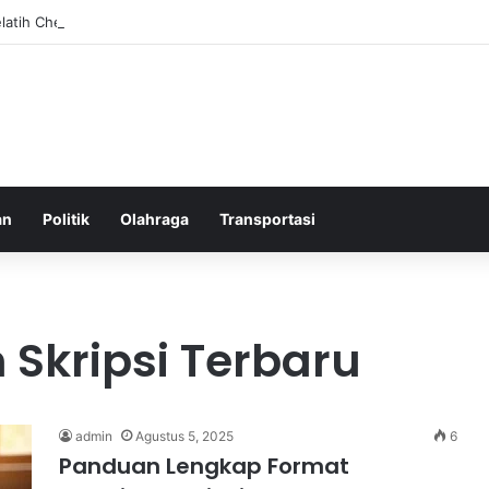
elatih Chelsea yang Berpotensi Memimpin Tim di Musim Depan
an
Politik
Olahraga
Transportasi
 Skripsi Terbaru
admin
Agustus 5, 2025
6
Panduan Lengkap Format