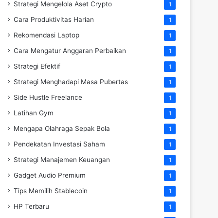
Strategi Mengelola Aset Crypto
1
Cara Produktivitas Harian
1
Rekomendasi Laptop
1
Cara Mengatur Anggaran Perbaikan
1
Strategi Efektif
1
Strategi Menghadapi Masa Pubertas
1
Side Hustle Freelance
1
Latihan Gym
1
Mengapa Olahraga Sepak Bola
1
Pendekatan Investasi Saham
1
Strategi Manajemen Keuangan
1
Gadget Audio Premium
1
Tips Memilih Stablecoin
1
HP Terbaru
1