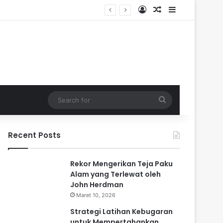
Log In
Random Article
Sidebar
Search
for
Recent Posts
Rekor Mengerikan Teja Paku
Alam yang Terlewat oleh
John Herdman
Maret 10, 2026
Strategi Latihan Kebugaran
untuk Mempertahankan