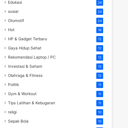
Edukasi
24
sosial
24
Otomotif
24
Hot
18
HP & Gadget Terbaru
12
Gaya Hidup Sehat
12
Rekomendasi Laptop / PC
12
Investasi & Saham
12
Olahraga & Fitness
12
Politik
11
Gym & Workout
11
Tips Latihan & Kebugaran
11
religi
10
Sepak Bola
10