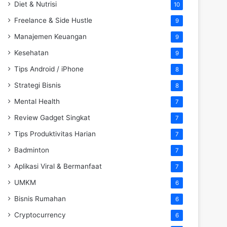
Diet & Nutrisi
10
Freelance & Side Hustle
9
Manajemen Keuangan
9
Kesehatan
9
Tips Android / iPhone
8
Strategi Bisnis
8
Mental Health
7
Review Gadget Singkat
7
Tips Produktivitas Harian
7
Badminton
7
Aplikasi Viral & Bermanfaat
7
UMKM
6
Bisnis Rumahan
6
Cryptocurrency
6