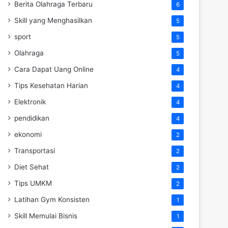
Berita Olahraga Terbaru
6
Skill yang Menghasilkan
5
sport
5
Olahraga
5
Cara Dapat Uang Online
4
Tips Kesehatan Harian
4
Elektronik
4
pendidikan
4
ekonomi
2
Transportasi
2
Diet Sehat
2
Tips UMKM
2
Latihan Gym Konsisten
1
Skill Memulai Bisnis
1