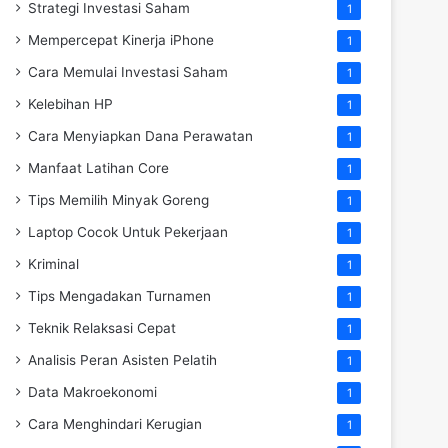
Strategi Investasi Saham
1
Mempercepat Kinerja iPhone
1
Cara Memulai Investasi Saham
1
Kelebihan HP
1
Cara Menyiapkan Dana Perawatan
1
Manfaat Latihan Core
1
Tips Memilih Minyak Goreng
1
Laptop Cocok Untuk Pekerjaan
1
Kriminal
1
Tips Mengadakan Turnamen
1
Teknik Relaksasi Cepat
1
Analisis Peran Asisten Pelatih
1
Data Makroekonomi
1
Cara Menghindari Kerugian
1