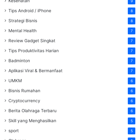
Kesehatan
9
Tips Android / iPhone
8
Strategi Bisnis
8
Mental Health
7
Review Gadget Singkat
7
Tips Produktivitas Harian
7
Badminton
7
Aplikasi Viral & Bermanfaat
7
UMKM
6
Bisnis Rumahan
6
Cryptocurrency
6
Berita Olahraga Terbaru
6
Skill yang Menghasilkan
5
sport
5