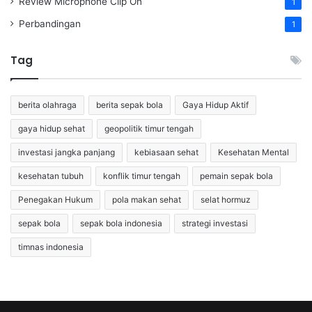
Review Microphone Clip On
1
Perbandingan
1
Tag
berita olahraga
berita sepak bola
Gaya Hidup Aktif
gaya hidup sehat
geopolitik timur tengah
investasi jangka panjang
kebiasaan sehat
Kesehatan Mental
kesehatan tubuh
konflik timur tengah
pemain sepak bola
Penegakan Hukum
pola makan sehat
selat hormuz
sepak bola
sepak bola indonesia
strategi investasi
timnas indonesia