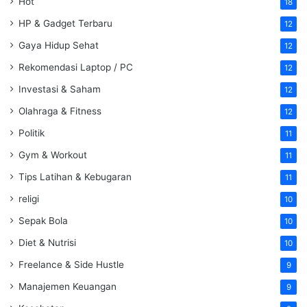
Hot
18
HP & Gadget Terbaru
12
Gaya Hidup Sehat
12
Rekomendasi Laptop / PC
12
Investasi & Saham
12
Olahraga & Fitness
12
Politik
11
Gym & Workout
11
Tips Latihan & Kebugaran
11
religi
10
Sepak Bola
10
Diet & Nutrisi
10
Freelance & Side Hustle
9
Manajemen Keuangan
9