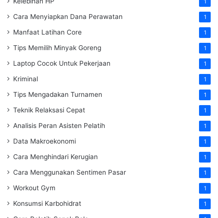
Kelebihan HP
1
Cara Menyiapkan Dana Perawatan
1
Manfaat Latihan Core
1
Tips Memilih Minyak Goreng
1
Laptop Cocok Untuk Pekerjaan
1
Kriminal
1
Tips Mengadakan Turnamen
1
Teknik Relaksasi Cepat
1
Analisis Peran Asisten Pelatih
1
Data Makroekonomi
1
Cara Menghindari Kerugian
1
Cara Menggunakan Sentimen Pasar
1
Workout Gym
1
Konsumsi Karbohidrat
1