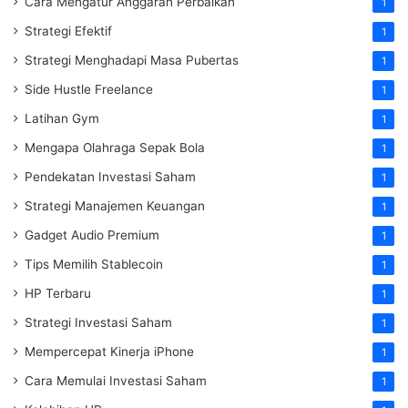
Cara Mengatur Anggaran Perbaikan
1
Strategi Efektif
1
Strategi Menghadapi Masa Pubertas
1
Side Hustle Freelance
1
Latihan Gym
1
Mengapa Olahraga Sepak Bola
1
Pendekatan Investasi Saham
1
Strategi Manajemen Keuangan
1
Gadget Audio Premium
1
Tips Memilih Stablecoin
1
HP Terbaru
1
Strategi Investasi Saham
1
Mempercepat Kinerja iPhone
1
Cara Memulai Investasi Saham
1