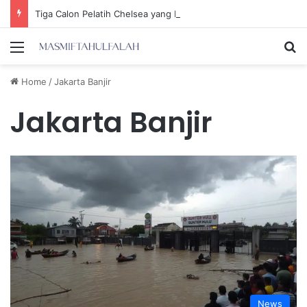
Tiga Calon Pelatih Chelsea yang Berpotensi Memimpin Tim di Musim Depan
Menu
Se
Home
/
Jakarta Banjir
Jakarta Banjir
News