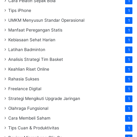
Cara Pelatih Sepak Bola
1
Tips iPhone
1
UMKM Menyusun Standar Operasional
1
Manfaat Peregangan Statis
1
Kebiasaan Sehat Harian
1
Latihan Badminton
1
Analisis Strategi Tim Basket
1
Keahlian Riset Online
1
Rahasia Sukses
1
Freelance Digital
1
Strategi Mengikuti Upgrade Jaringan
1
Olahraga Fungsional
1
Cara Membeli Saham
1
Tips Cuan & Produktivitas
1