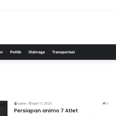
Pelatih Chelsea yang Berpotensi Memimpin Tim di Musim Depan
an
Politik
Olahraga
Transportasi
admin
April 17, 2025
0
Persiapan animo 7 Atlet