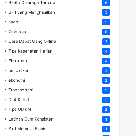
Berita Olahraga Terbaru
6
Skill yang Menghasilkan
5
sport
5
Olahraga
5
Cara Dapat Uang Online
4
Tips Kesehatan Harian
4
Elektronik
4
pendidikan
4
ekonomi
2
Transportasi
2
Diet Sehat
2
Tips UMKM
2
Latihan Gym Konsisten
1
Skill Memulai Bisnis
1