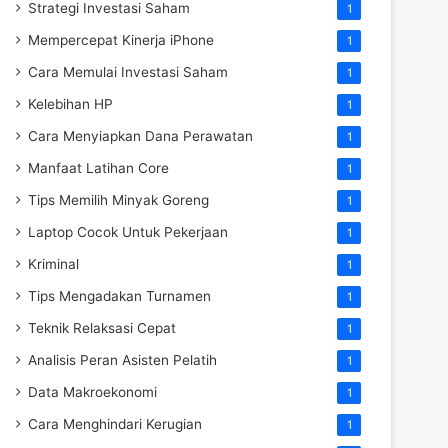
Strategi Investasi Saham
1
Mempercepat Kinerja iPhone
1
Cara Memulai Investasi Saham
1
Kelebihan HP
1
Cara Menyiapkan Dana Perawatan
1
Manfaat Latihan Core
1
Tips Memilih Minyak Goreng
1
Laptop Cocok Untuk Pekerjaan
1
Kriminal
1
Tips Mengadakan Turnamen
1
Teknik Relaksasi Cepat
1
Analisis Peran Asisten Pelatih
1
Data Makroekonomi
1
Cara Menghindari Kerugian
1