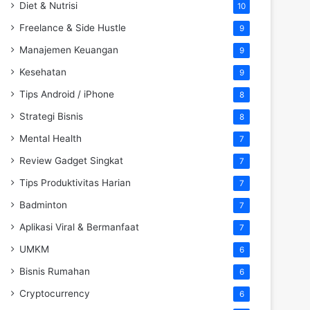
Diet & Nutrisi
10
Freelance & Side Hustle
9
Manajemen Keuangan
9
Kesehatan
9
Tips Android / iPhone
8
Strategi Bisnis
8
Mental Health
7
Review Gadget Singkat
7
Tips Produktivitas Harian
7
Badminton
7
Aplikasi Viral & Bermanfaat
7
UMKM
6
Bisnis Rumahan
6
Cryptocurrency
6