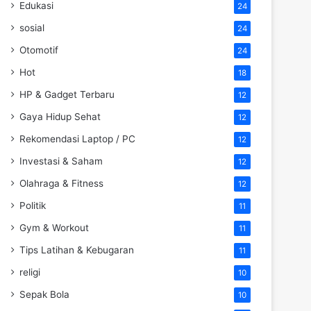
Edukasi
24
sosial
24
Otomotif
24
Hot
18
HP & Gadget Terbaru
12
Gaya Hidup Sehat
12
Rekomendasi Laptop / PC
12
Investasi & Saham
12
Olahraga & Fitness
12
Politik
11
Gym & Workout
11
Tips Latihan & Kebugaran
11
religi
10
Sepak Bola
10