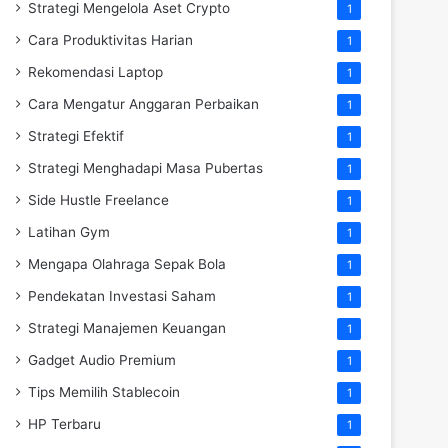
Strategi Mengelola Aset Crypto
1
Cara Produktivitas Harian
1
Rekomendasi Laptop
1
Cara Mengatur Anggaran Perbaikan
1
Strategi Efektif
1
Strategi Menghadapi Masa Pubertas
1
Side Hustle Freelance
1
Latihan Gym
1
Mengapa Olahraga Sepak Bola
1
Pendekatan Investasi Saham
1
Strategi Manajemen Keuangan
1
Gadget Audio Premium
1
Tips Memilih Stablecoin
1
HP Terbaru
1