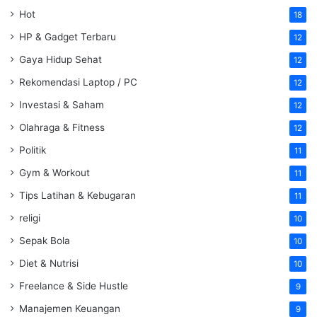
Hot
18
HP & Gadget Terbaru
12
Gaya Hidup Sehat
12
Rekomendasi Laptop / PC
12
Investasi & Saham
12
Olahraga & Fitness
12
Politik
11
Gym & Workout
11
Tips Latihan & Kebugaran
11
religi
10
Sepak Bola
10
Diet & Nutrisi
10
Freelance & Side Hustle
9
Manajemen Keuangan
9