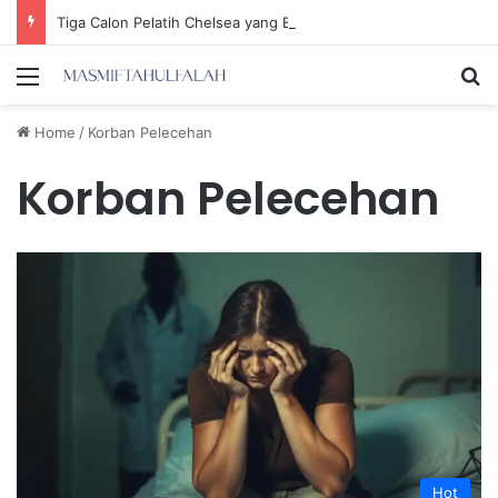
Tiga Calon Pelatih Chelsea yang Berpotensi Memimpin Tim di Musim Depan
Menu
Se
Home
/
Korban Pelecehan
Korban Pelecehan
Hot