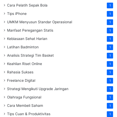
Cara Pelatih Sepak Bola
1
Tips iPhone
1
UMKM Menyusun Standar Operasional
1
Manfaat Peregangan Statis
1
Kebiasaan Sehat Harian
1
Latihan Badminton
1
Analisis Strategi Tim Basket
1
Keahlian Riset Online
1
Rahasia Sukses
1
Freelance Digital
1
Strategi Mengikuti Upgrade Jaringan
1
Olahraga Fungsional
1
Cara Membeli Saham
1
Tips Cuan & Produktivitas
1