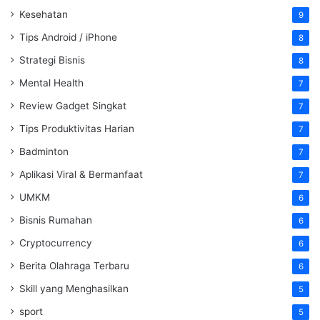
Kesehatan
9
Tips Android / iPhone
8
Strategi Bisnis
8
Mental Health
7
Review Gadget Singkat
7
Tips Produktivitas Harian
7
Badminton
7
Aplikasi Viral & Bermanfaat
7
UMKM
6
Bisnis Rumahan
6
Cryptocurrency
6
Berita Olahraga Terbaru
6
Skill yang Menghasilkan
5
sport
5