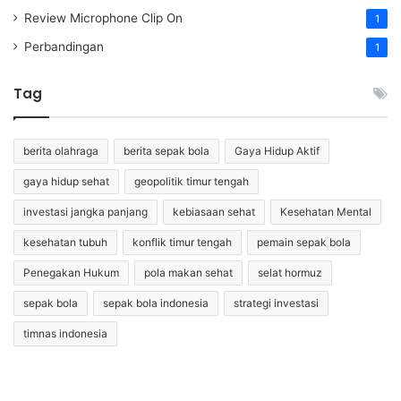
Review Microphone Clip On
1
Perbandingan
1
Tag
berita olahraga
berita sepak bola
Gaya Hidup Aktif
gaya hidup sehat
geopolitik timur tengah
investasi jangka panjang
kebiasaan sehat
Kesehatan Mental
kesehatan tubuh
konflik timur tengah
pemain sepak bola
Penegakan Hukum
pola makan sehat
selat hormuz
sepak bola
sepak bola indonesia
strategi investasi
timnas indonesia