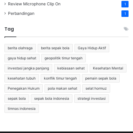
Review Microphone Clip On
1
Perbandingan
1
Tag
berita olahraga
berita sepak bola
Gaya Hidup Aktif
gaya hidup sehat
geopolitik timur tengah
investasi jangka panjang
kebiasaan sehat
Kesehatan Mental
kesehatan tubuh
konflik timur tengah
pemain sepak bola
Penegakan Hukum
pola makan sehat
selat hormuz
sepak bola
sepak bola indonesia
strategi investasi
timnas indonesia