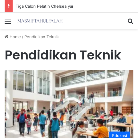
Tiga Calon Pelatih Chelsea yang Berpotensi Memimpin Tim di Musim Depan
Menu
Se
Home
/
Pendidikan Teknik
Pendidikan Teknik
Edukasi