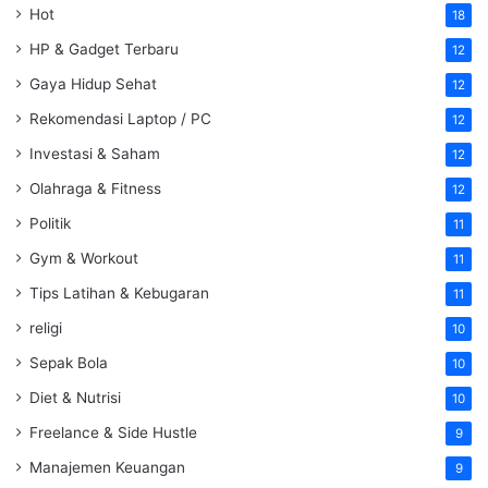
Hot
18
HP & Gadget Terbaru
12
Gaya Hidup Sehat
12
Rekomendasi Laptop / PC
12
Investasi & Saham
12
Olahraga & Fitness
12
Politik
11
Gym & Workout
11
Tips Latihan & Kebugaran
11
religi
10
Sepak Bola
10
Diet & Nutrisi
10
Freelance & Side Hustle
9
Manajemen Keuangan
9