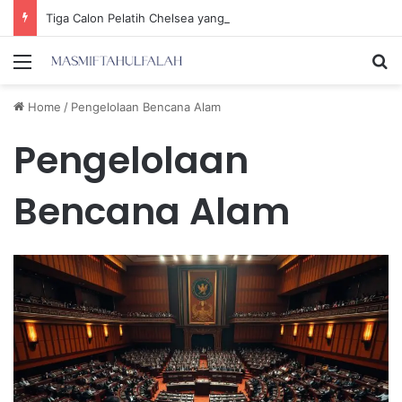
Tiga Calon Pelatih Chelsea yang Berpotensi Memimpin Tim di Musim Depan
Menu
Se
Home
/
Pengelolaan Bencana Alam
Pengelolaan
Bencana Alam