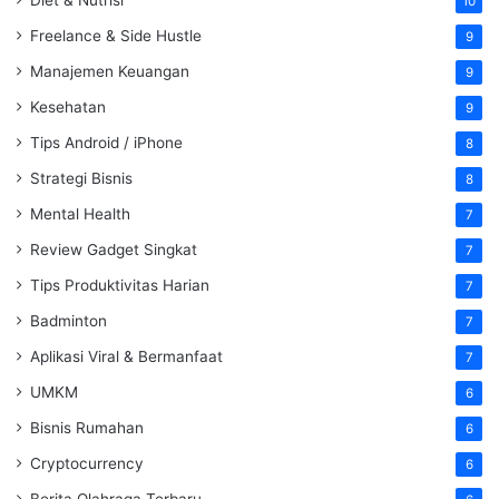
10
Freelance & Side Hustle
9
Manajemen Keuangan
9
Kesehatan
9
Tips Android / iPhone
8
Strategi Bisnis
8
Mental Health
7
Review Gadget Singkat
7
Tips Produktivitas Harian
7
Badminton
7
Aplikasi Viral & Bermanfaat
7
UMKM
6
Bisnis Rumahan
6
Cryptocurrency
6
Berita Olahraga Terbaru