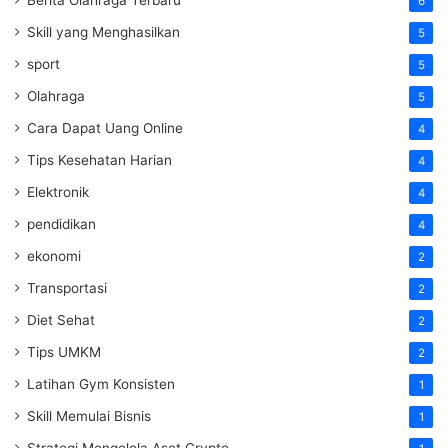
6
Skill yang Menghasilkan
5
sport
5
Olahraga
5
Cara Dapat Uang Online
4
Tips Kesehatan Harian
4
Elektronik
4
pendidikan
4
ekonomi
2
Transportasi
2
Diet Sehat
2
Tips UMKM
2
Latihan Gym Konsisten
1
Skill Memulai Bisnis
1
Strategi Mengelola Aset Crypto