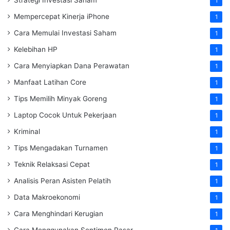
1
Mempercepat Kinerja iPhone
1
Cara Memulai Investasi Saham
1
Kelebihan HP
1
Cara Menyiapkan Dana Perawatan
1
Manfaat Latihan Core
1
Tips Memilih Minyak Goreng
1
Laptop Cocok Untuk Pekerjaan
1
Kriminal
1
Tips Mengadakan Turnamen
1
Teknik Relaksasi Cepat
1
Analisis Peran Asisten Pelatih
1
Data Makroekonomi
1
Cara Menghindari Kerugian
1
Cara Menggunakan Sentimen Pasar