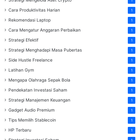
1
Cara Produktivitas Harian
1
Rekomendasi Laptop
1
Cara Mengatur Anggaran Perbaikan
1
Strategi Efektif
1
Strategi Menghadapi Masa Pubertas
1
Side Hustle Freelance
1
Latihan Gym
1
Mengapa Olahraga Sepak Bola
1
Pendekatan Investasi Saham
1
Strategi Manajemen Keuangan
1
Gadget Audio Premium
1
Tips Memilih Stablecoin
1
HP Terbaru
1
Strategi Investasi Saham