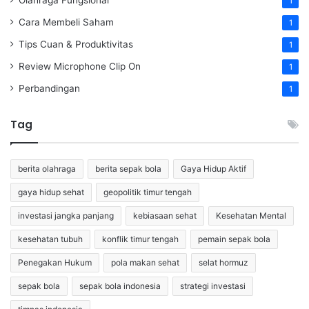
1
Cara Membeli Saham
1
Tips Cuan & Produktivitas
1
Review Microphone Clip On
1
Perbandingan
1
Tag
berita olahraga
berita sepak bola
Gaya Hidup Aktif
gaya hidup sehat
geopolitik timur tengah
investasi jangka panjang
kebiasaan sehat
Kesehatan Mental
kesehatan tubuh
konflik timur tengah
pemain sepak bola
Penegakan Hukum
pola makan sehat
selat hormuz
sepak bola
sepak bola indonesia
strategi investasi