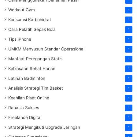
1
Workout Gym
1
Konsumsi Karbohidrat
1
Cara Pelatih Sepak Bola
1
Tips iPhone
1
UMKM Menyusun Standar Operasional
1
Manfaat Peregangan Statis
1
Kebiasaan Sehat Harian
1
Latihan Badminton
1
Analisis Strategi Tim Basket
1
Keahlian Riset Online
1
Rahasia Sukses
1
Freelance Digital
1
Strategi Mengikuti Upgrade Jaringan
1
Olahraga Fungsional