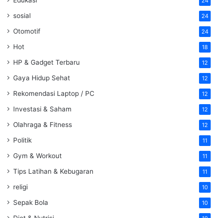
24
sosial
24
Otomotif
24
Hot
18
HP & Gadget Terbaru
12
Gaya Hidup Sehat
12
Rekomendasi Laptop / PC
12
Investasi & Saham
12
Olahraga & Fitness
12
Politik
11
Gym & Workout
11
Tips Latihan & Kebugaran
11
religi
10
Sepak Bola
10
Diet & Nutrisi