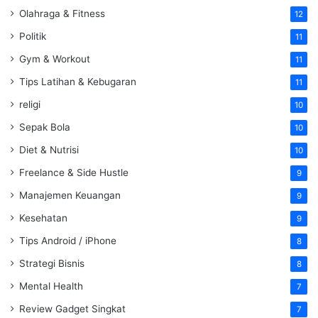
Olahraga & Fitness
12
Politik
11
Gym & Workout
11
Tips Latihan & Kebugaran
11
religi
10
Sepak Bola
10
Diet & Nutrisi
10
Freelance & Side Hustle
9
Manajemen Keuangan
9
Kesehatan
9
Tips Android / iPhone
8
Strategi Bisnis
8
Mental Health
7
Review Gadget Singkat
7