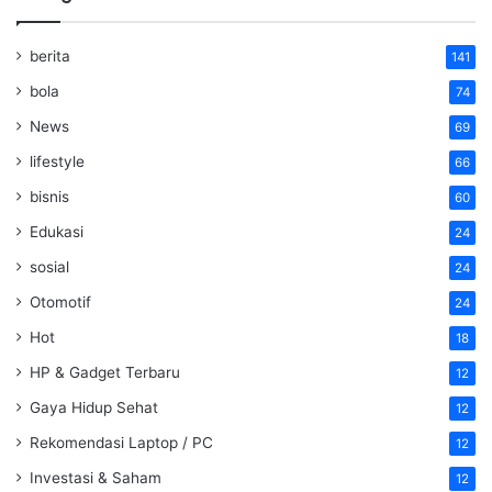
berita
141
bola
74
News
69
lifestyle
66
bisnis
60
Edukasi
24
sosial
24
Otomotif
24
Hot
18
HP & Gadget Terbaru
12
Gaya Hidup Sehat
12
Rekomendasi Laptop / PC
12
Investasi & Saham
12