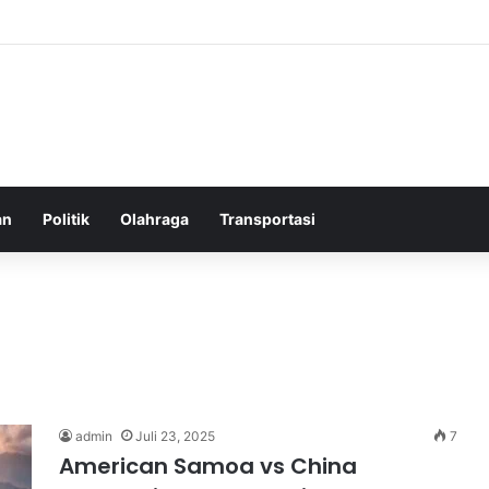
elatih Chelsea yang Berpotensi Memimpin Tim di Musim Depan
an
Politik
Olahraga
Transportasi
admin
Juli 23, 2025
7
American Samoa vs China