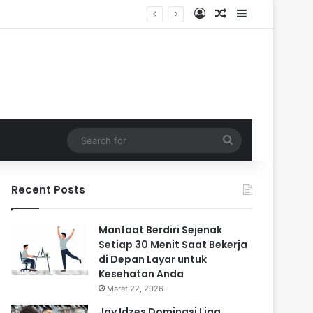
Log In
Random Article
Sidebar
Search
for
Recent Posts
Manfaat Berdiri Sejenak
Setiap 30 Menit Saat Bekerja
di Depan Layar untuk
Kesehatan Anda
Maret 22, 2026
Jay Idzes Dominasi Liga