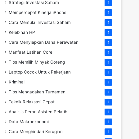
Strategi Investasi Saham
1
Mempercepat Kinerja iPhone
1
Cara Memulai Investasi Saham
1
Kelebihan HP
1
Cara Menyiapkan Dana Perawatan
1
Manfaat Latihan Core
1
Tips Memilih Minyak Goreng
1
Laptop Cocok Untuk Pekerjaan
1
Kriminal
1
Tips Mengadakan Turnamen
1
Teknik Relaksasi Cepat
1
Analisis Peran Asisten Pelatih
1
Data Makroekonomi
1
Cara Menghindari Kerugian
1