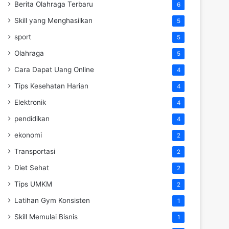
Berita Olahraga Terbaru
6
Skill yang Menghasilkan
5
sport
5
Olahraga
5
Cara Dapat Uang Online
4
Tips Kesehatan Harian
4
Elektronik
4
pendidikan
4
ekonomi
2
Transportasi
2
Diet Sehat
2
Tips UMKM
2
Latihan Gym Konsisten
1
Skill Memulai Bisnis
1