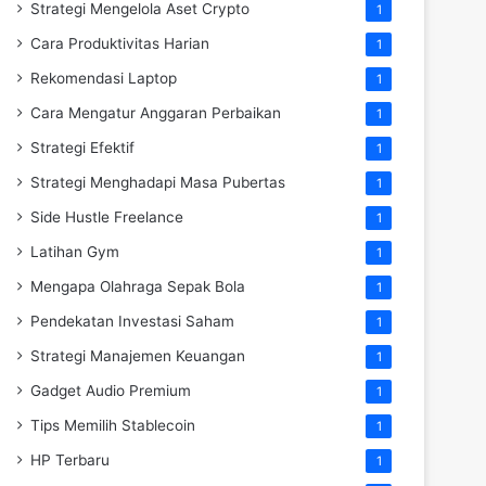
Strategi Mengelola Aset Crypto
1
Cara Produktivitas Harian
1
Rekomendasi Laptop
1
Cara Mengatur Anggaran Perbaikan
1
Strategi Efektif
1
Strategi Menghadapi Masa Pubertas
1
Side Hustle Freelance
1
Latihan Gym
1
Mengapa Olahraga Sepak Bola
1
Pendekatan Investasi Saham
1
Strategi Manajemen Keuangan
1
Gadget Audio Premium
1
Tips Memilih Stablecoin
1
HP Terbaru
1