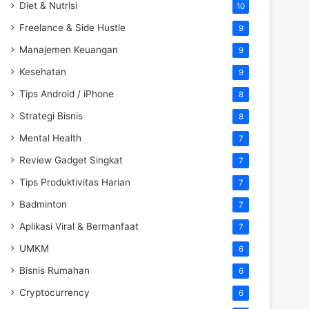
Diet & Nutrisi
10
Freelance & Side Hustle
9
Manajemen Keuangan
9
Kesehatan
9
Tips Android / iPhone
8
Strategi Bisnis
8
Mental Health
7
Review Gadget Singkat
7
Tips Produktivitas Harian
7
Badminton
7
Aplikasi Viral & Bermanfaat
7
UMKM
6
Bisnis Rumahan
6
Cryptocurrency
6