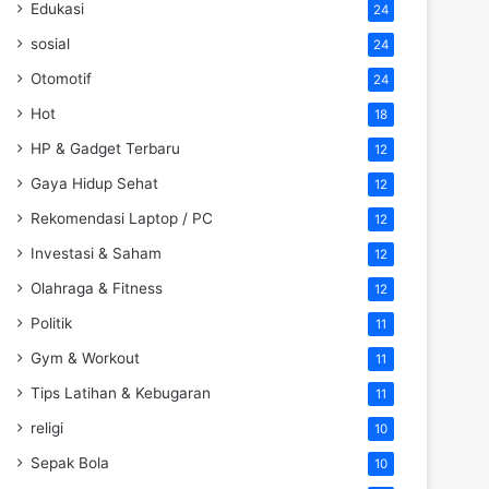
Edukasi
24
sosial
24
Otomotif
24
Hot
18
HP & Gadget Terbaru
12
Gaya Hidup Sehat
12
Rekomendasi Laptop / PC
12
Investasi & Saham
12
Olahraga & Fitness
12
Politik
11
Gym & Workout
11
Tips Latihan & Kebugaran
11
religi
10
Sepak Bola
10